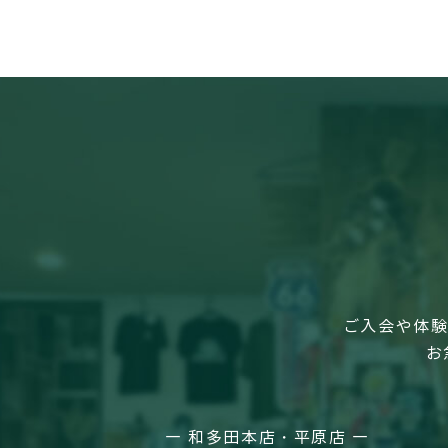
ご入会や体験
お
― 和多田本店・平原店 ―