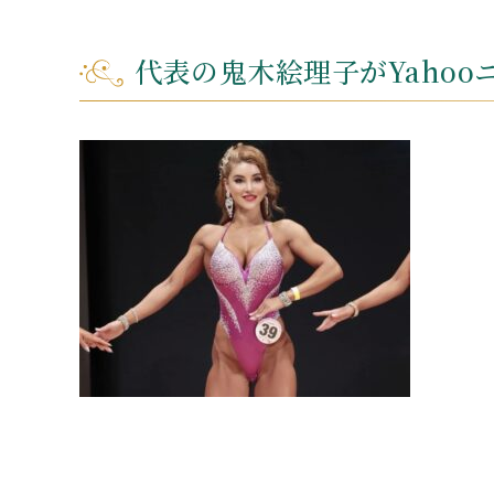
代表の鬼木絵理子がYaho