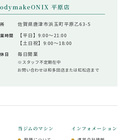
bodymakeONIX 平原店
佐賀県唐津市浜玉町平原乙63-5
住所
【平日】9:00～21:00
営業時間
【土日祝】9:00～18:00
毎日開業
定休日
※スタッフ不定期在中
お問い合わせは和多田店または虹松店まで
当ジムのマシン
インフォメーション
店
鍛錬について
運営会社情報