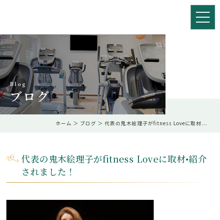
Blog
ブログ
ホーム
＞ ブログ ＞ 代表の鬼木絵理子がfitness Loveに取材...
代表の鬼木絵理子がfitness Loveに取材•紹介
されました！