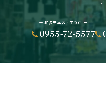
お
― 和多田本店・平原店 ―