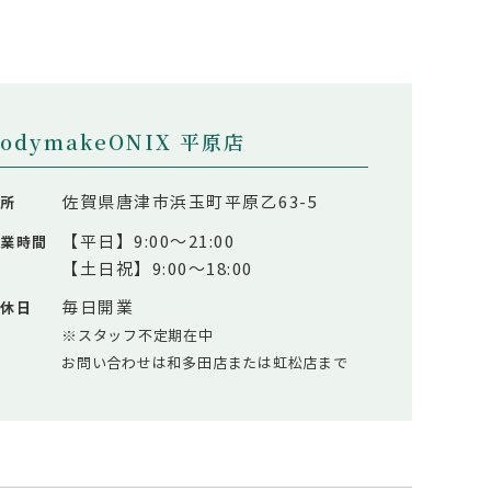
bodymakeONIX 平原店
佐賀県唐津市浜玉町平原乙63-5
住所
【平日】9:00～21:00
営業時間
【土日祝】9:00～18:00
毎日開業
定休日
※スタッフ不定期在中
お問い合わせは和多田店または虹松店まで