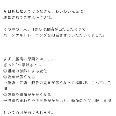
今日も虹松店ではみなさん、わいわい元気に
運動されてますよ～(^O^)。
その中の一人、Hさんは腰痛が出だしたそうで
パーソナルトレーニングを担当させていただいてました。
まず、腰痛の原因とは、、、
ざっと3つ挙げると↓
◎組織の加齢による変化
◎筋肉が弱くなる
→腹筋・背筋 腰骨の支えが弱くなって椎間板、じん帯に負
担
◎筋肉や関節がかたくなる
→股関節まわりや下半身がかたいと、動作のたびに腰に負担
という原因があげられます。