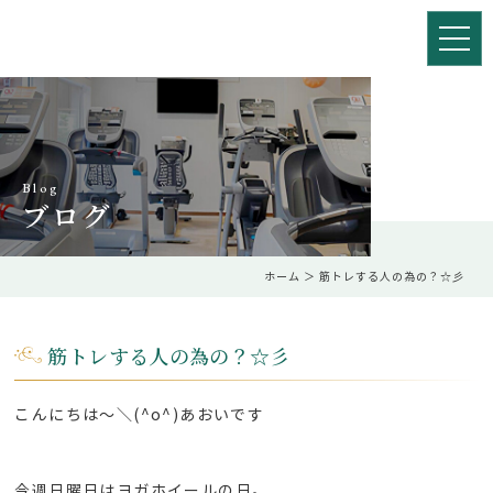
Blog
ブログ
ホーム
＞ 筋トレする人の為の？☆彡
筋トレする人の為の？☆彡
こんにちは～＼(^o^)あおいです
今週日曜日はヨガホイールの日。