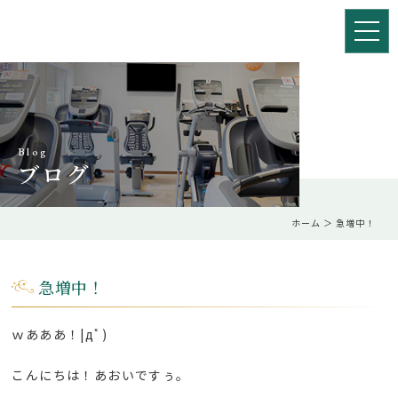
Blog
ブログ
ホーム
＞ 急増中！
急増中！
ｗあああ！|дﾟ)
こんにちは！あおいですぅ。