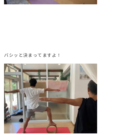
バシッと決まってますよ！