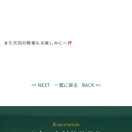
また次回の開催もお楽しみに～
<< NEXT
一覧に戻る
BACK >>
Reservation