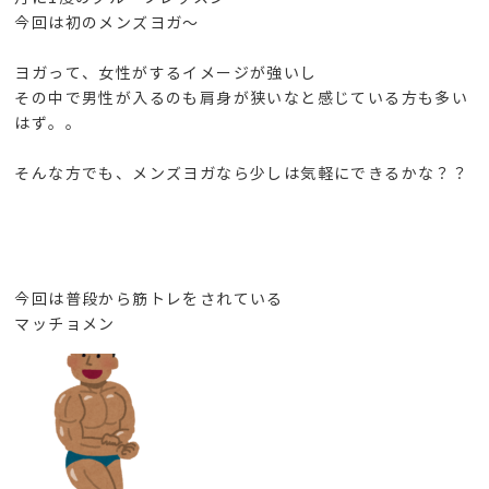
今回は初のメンズヨガ～
ヨガって、女性がするイメージが強いし
その中で男性が入るのも肩身が狭いなと感じている方も多い
はず。。
そんな方でも、メンズヨガなら少しは気軽にできるかな？？
今回は普段から筋トレをされている
マッチョメン