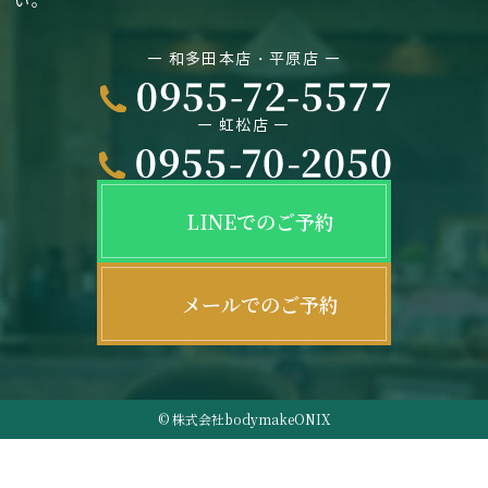
い。
― 和多田本店・平原店 ―
― 虹松店 ―
LINEでのご予約
メールでのご予約
© 株式会社bodymakeONIX