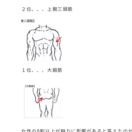
２位、、、上腕三頭筋
１位、、、大殿筋
女性の8割以上が魅力に影響があると答えたの