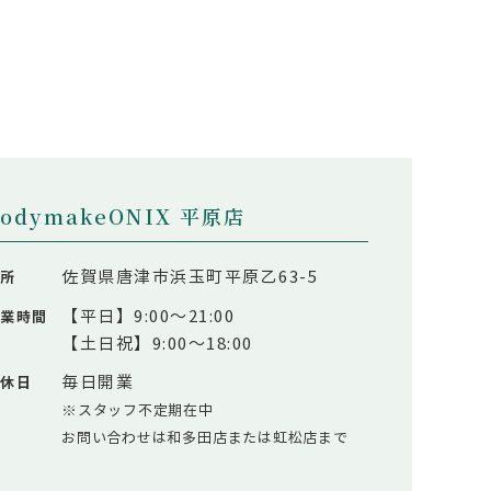
bodymakeONIX 平原店
佐賀県唐津市浜玉町平原乙63-5
住所
【平日】9:00～21:00
営業時間
【土日祝】9:00～18:00
毎日開業
定休日
※スタッフ不定期在中
お問い合わせは和多田店または虹松店まで