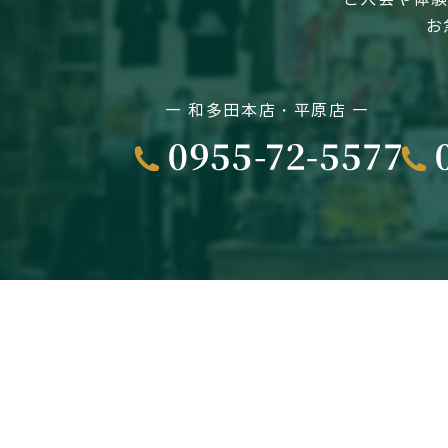
お
― 和多田本店・平原店 ―