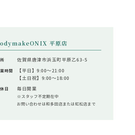
bodymakeONIX 平原店
佐賀県唐津市浜玉町平原乙63-5
住所
【平日】9:00～21:00
営業時間
【土日祝】9:00～18:00
毎日開業
定休日
※スタッフ不定期在中
お問い合わせは和多田店または虹松店まで